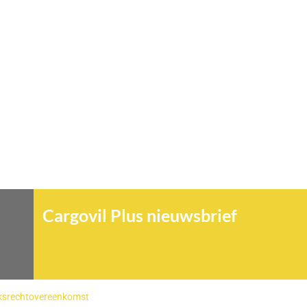
Cargovil Plus nieuwsbrief
ksrechtovereenkomst