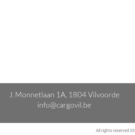
J. Monnetlaan 1A, 1804 Vilvoorde
info@cargovil.be
All rights reserved 