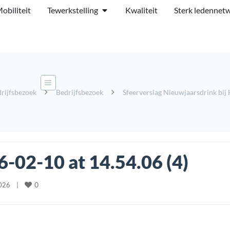
obiliteit
Tewerkstelling
Kwaliteit
Sterk ledennet
rijfsbezoek
Bedrijfsbezoek
Sfeerverslag Nieuwjaarsdrink bij 
02-10 at 14.54.06 (4)
0
26    
|