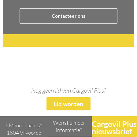
Contacteer ons
Nog geen lid van Cargovil Plus?
Lid worden
Wenst u meer
Cargovil Plus
J. Monnetlaan 1A,
informatie?
nieuwsbrief
1804 Vilvoorde