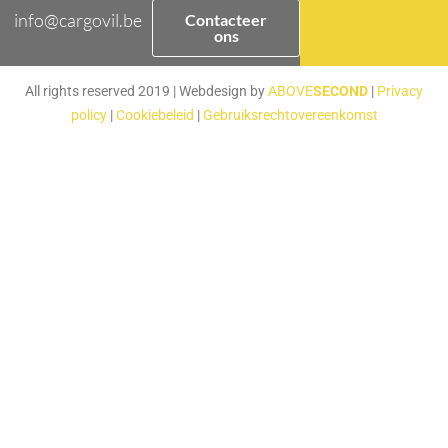
info@cargovil.be
Contacteer
ons
All rights reserved 2019 | Webdesign by
ABOVE
SECOND
|
Privacy
policy
|
Cookiebeleid
|
Gebruiksrechtovereenkomst