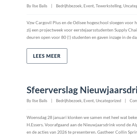
By 
Ilse Balis
|
Bedrijfsbezoek
, 
Event
, 
Tewerkstelling
, 
Uncateg
Vzw Cargovil Plus en de Odisee hogeschool sloegen voor he
zij een projectweek voor eerstejaarsstudenten Supply Cha
deuren open voor 80 (!) studenten en gaven inzage in de dag
LEES MEER
Sfeerverslag Nieuwjaarsdri
By 
Ilse Balis
|
Bedrijfsbezoek
, 
Event
, 
Uncategorized
|
Com
Woensdag 28 januari klonken we samen met heel wat bekend
H.Essers. Voorafgaand aan de Nieuwjaarsdrink vond de Al
en de acties van 2026 te presenteren. Gastheer Collin Spri