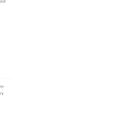
slot
ou
ry