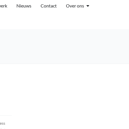
werk
Nieuws
Contact
Over ons
ess