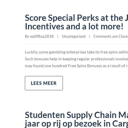
Score Special Perks at the 
Incentives and a lot more!
By 
wp0f8aa2838
|
Uncategorized
|
Comments are Close
Luckily, some gambling enterprises take its free spins selli
Such bonuses help in keeping regular professionals involved 
may found one hundred Free Spins Bonuses as a result of r
LEES MEER
Studenten Supply Chain M
jaar op rij op bezoek in Car