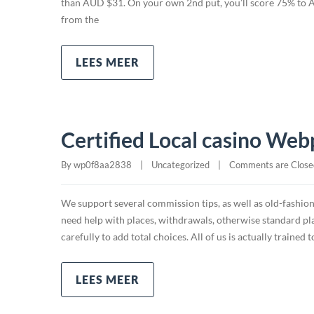
than AUD $31. On your own 2nd put, you’ll score 75% to AU
from the
LEES MEER
Certified Local casino We
By 
wp0f8aa2838
|
Uncategorized
|
Comments are Close
We support several commission tips, as well as old-fashio
need help with places, withdrawals, otherwise standard play
carefully to add total choices. All of us is actually trained
LEES MEER