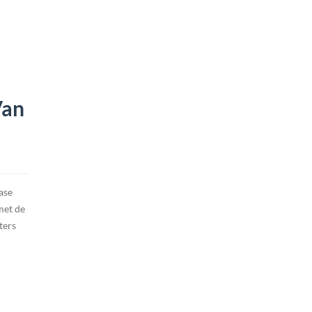
Van
ase
met de
ters