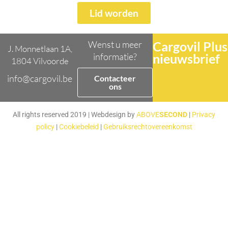
Lid worden
Wenst u meer
Cargovil Plus
J. Monnetlaan 1A,
informatie?
nieuwsbrief
1804 Vilvoorde
info@cargovil.be
Contacteer
ons
All rights reserved 2019 | Webdesign by
ABOVE
SECOND
|
Privacy
policy
|
Cookiebeleid
|
Gebruiksrechtovereenkomst