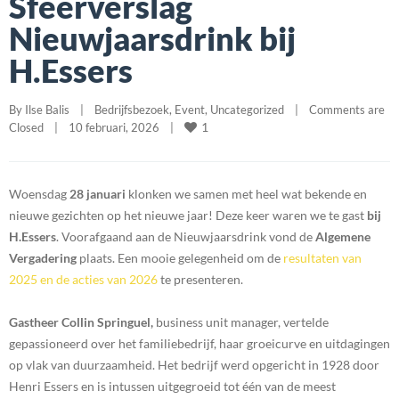
Sfeerverslag
Nieuwjaarsdrink bij
H.Essers
By 
Ilse Balis
|
Bedrijfsbezoek
, 
Event
, 
Uncategorized
|
Comments are 
1
Closed
|
10 februari, 2026    
|
Woensdag
28 januari
klonken we samen met heel wat bekende en
nieuwe gezichten op het nieuwe jaar! Deze keer waren we te gast
bij
H.Essers
. Voorafgaand aan de Nieuwjaarsdrink vond de
Algemene
Vergadering
plaats. Een mooie gelegenheid om de
resultaten van
2025 en de acties van 2026
te presenteren.
Gastheer Collin Springuel,
business unit manager, vertelde
gepassioneerd over het familiebedrijf, haar groeicurve en uitdagingen
op vlak van duurzaamheid. Het bedrijf werd opgericht in 1928 door
Henri Essers en is intussen uitgegroeid tot één van de meest