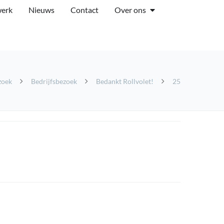
werk
Nieuws
Contact
Over ons
zoek
Bedrijfsbezoek
Bedankt Rollvolet!
25