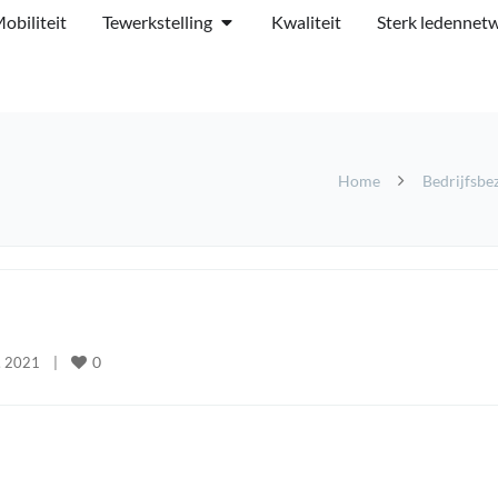
obiliteit
Tewerkstelling
Kwaliteit
Sterk ledennet
Home
Bedrijfsbe
0
 2021    
|