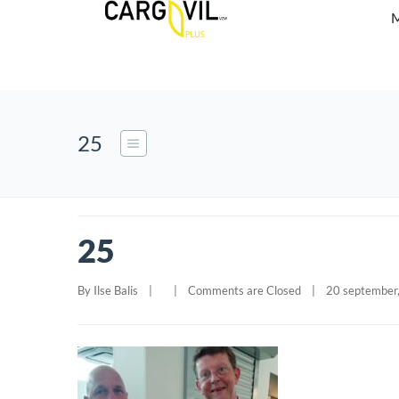
M
25
25
By 
Ilse Balis
|
|
Comments are Closed
|
20 september,