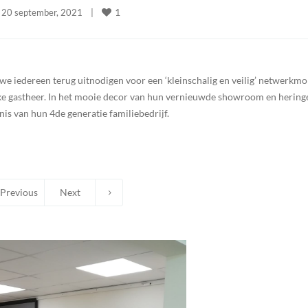
1
20 september, 2021    
|
we iedereen terug uitnodigen voor een ‘kleinschalig en veilig’ netwerkm
ijke gastheer. In het mooie decor van hun vernieuwde showroom en hering
nis van hun 4de generatie familiebedrijf.
Previous
Next