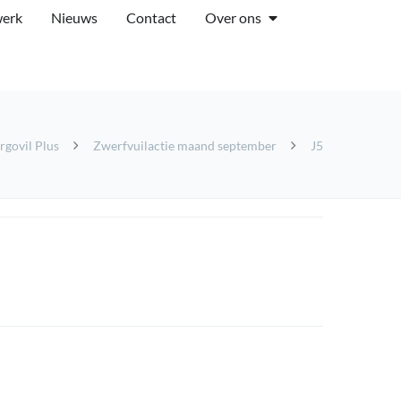
werk
Nieuws
Contact
Over ons
rgovil Plus
Zwerfvuilactie maand september
J5