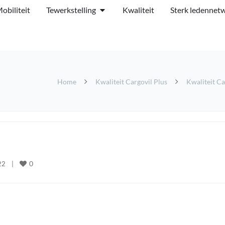
obiliteit
Tewerkstelling
Kwaliteit
Sterk ledennet
Home
Kwaliteit Cargovil Plus
Kwaliteit Ca
0
2    
|