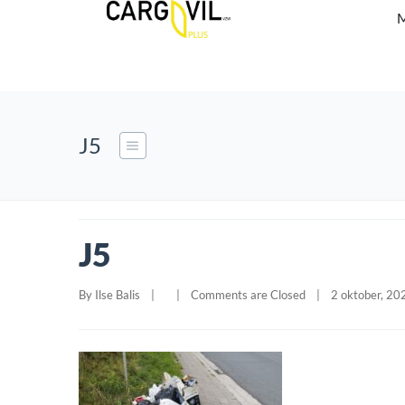
M
J5
J5
By 
Ilse Balis
|
|
Comments are Closed
|
2 oktober, 202