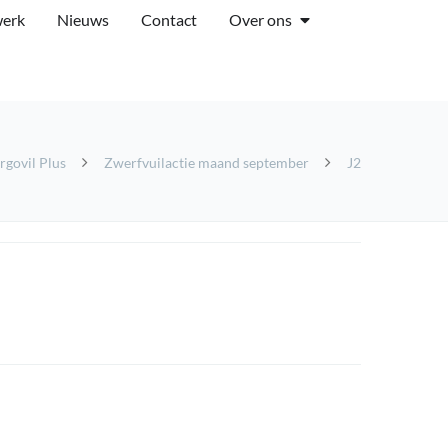
werk
Nieuws
Contact
Over ons
rgovil Plus
Zwerfvuilactie maand september
J2