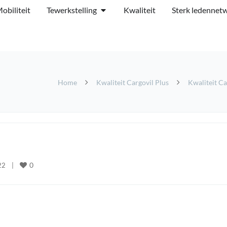
obiliteit
Tewerkstelling
Kwaliteit
Sterk ledennet
Home
Kwaliteit Cargovil Plus
Kwaliteit Ca
0
2    
|