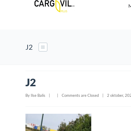
M
J2
J2
By 
Ilse Balis
|
|
Comments are Closed
|
2 oktober, 202