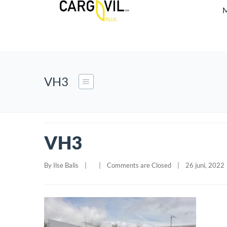
M
VH3
VH3
By 
Ilse Balis
|
|
Comments are Closed
|
26 juni, 2022  