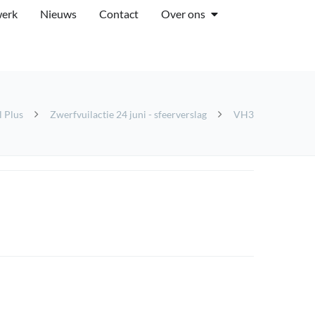
werk
Nieuws
Contact
Over ons
l Plus
Zwerfvuilactie 24 juni - sfeerverslag
VH3