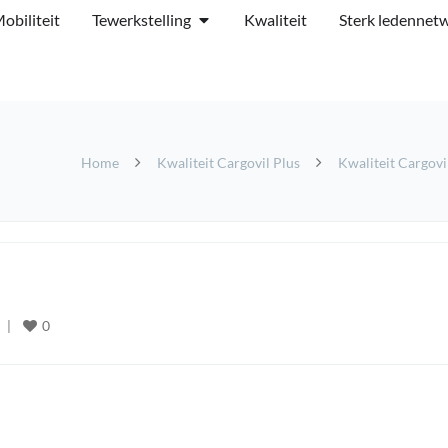
obiliteit
Tewerkstelling
Kwaliteit
Sterk ledennet
Home
Kwaliteit Cargovil Plus
Kwaliteit Cargovi
0
  
|