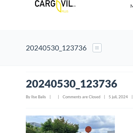
M
20240530_123736
20240530_123736
By 
Ilse Balis
|
|
Comments are Closed
|
5 juli, 2024    
|