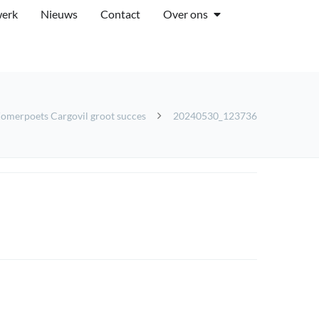
werk
Nieuws
Contact
Over ons
omerpoets Cargovil groot succes
20240530_123736