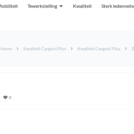
obiliteit
Tewerkstelling
Kwaliteit
Sterk ledennet
Home
Kwaliteit Cargovil Plus
Kwaliteit Cargovil Plus
Z
0