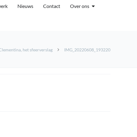
werk
Nieuws
Contact
Over ons
Clementina, het sfeerverslag
IMG_20220608_193220