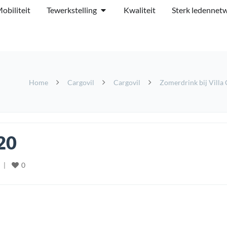
obiliteit
Tewerkstelling
Kwaliteit
Sterk ledennet
Home
Cargovil
Cargovil
Zomerdrink bij Villa 
20
0
  
|