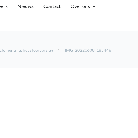
werk
Nieuws
Contact
Over ons
Clementina, het sfeerverslag
IMG_20220608_185446