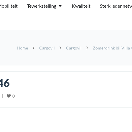
obiliteit
Tewerkstelling
Kwaliteit
Sterk ledennet
Home
Cargovil
Cargovil
Zomerdrink bij Villa 
46
0
  
|