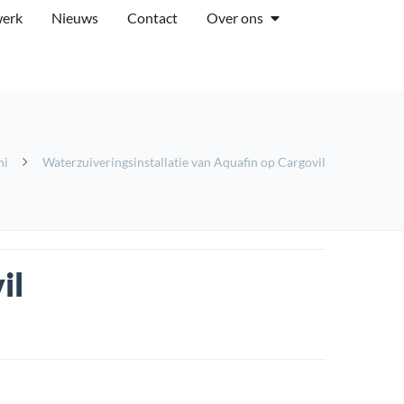
werk
Nieuws
Contact
Over ons
ni
Waterzuiveringsinstallatie van Aquafin op Cargovil
il