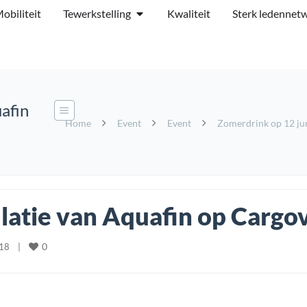
obiliteit
Tewerkstelling
Kwaliteit
Sterk ledennet
afin
Home
Event
Event
Zomerdrink op 12 ju
latie van Aquafin op Cargov
0
18    
|