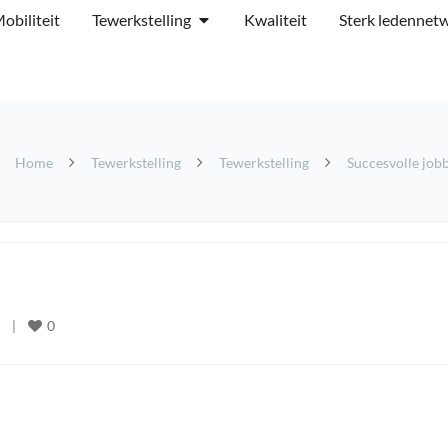
obiliteit
Tewerkstelling
Kwaliteit
Sterk ledennet
Home
Tewerkstelling
Tewerkstelling
Succesvolle job
0
   
|