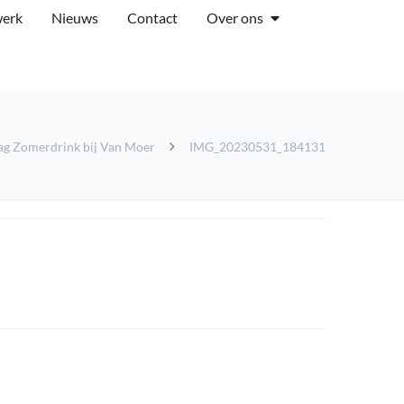
werk
Nieuws
Contact
Over ons
lag Zomerdrink bij Van Moer
IMG_20230531_184131