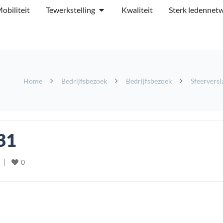
obiliteit
Tewerkstelling
Kwaliteit
Sterk ledennet
Home
Bedrijfsbezoek
Bedrijfsbezoek
Sfeervers
31
0
  
|