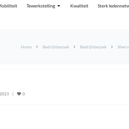
obiliteit
Tewerkstelling
Kwaliteit
Sterk ledennet
Home
Bedrijfsbezoek
Bedrijfsbezoek
Sfeerv
0
2023    
|