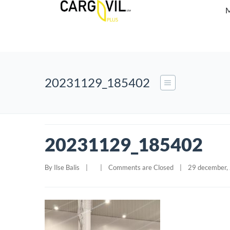
M
20231129_185402
20231129_185402
By 
Ilse Balis
|
|
Comments are Closed
|
29 december, 