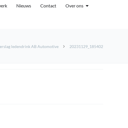
werk
Nieuws
Contact
Over ons
erslag ledendrink AB Automotive
20231129_185402