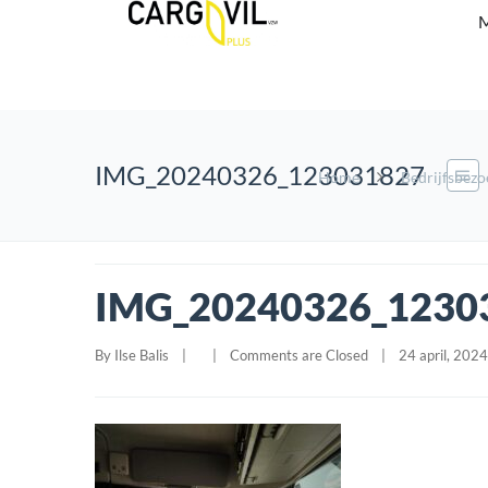
M
IMG_20240326_123031827
Home
Bedrijfsbezo
IMG_20240326_1230
By 
Ilse Balis
|
|
Comments are Closed
|
24 april, 2024 