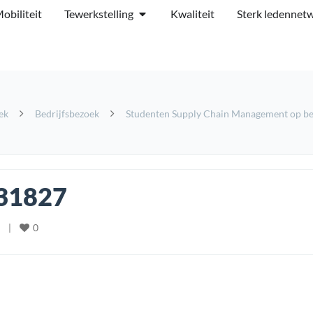
obiliteit
Tewerkstelling
Kwaliteit
Sterk ledennet
ek
Bedrijfsbezoek
Studenten Supply Chain Management op bed
31827
0
   
|