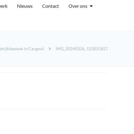
werk
Nieuws
Contact
Over ons
rijfsbezoek in Cargovil
IMG_20240326_123031827