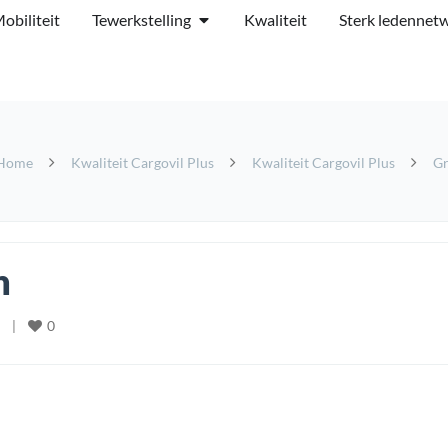
obiliteit
Tewerkstelling
Kwaliteit
Sterk ledennet
Home
Kwaliteit Cargovil Plus
Kwaliteit Cargovil Plus
Gr
n
0
   
|