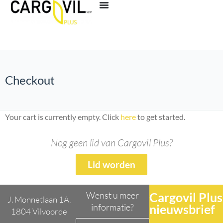
Checkout
Your cart is currently empty. Click
here
to get started.
Nog geen lid van Cargovil Plus?
Lid worden
Wenst u meer
Cargovil Plus
J. Monnetlaan 1A,
informatie?
nieuwsbrief
1804 Vilvoorde