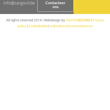
info@cargovil.be
Contacteer
ons
All rights reserved 2019 | Webdesign by
ABOVE
SECOND
|
Privacy
policy
|
Cookiebeleid
|
Gebruiksrechtovereenkomst